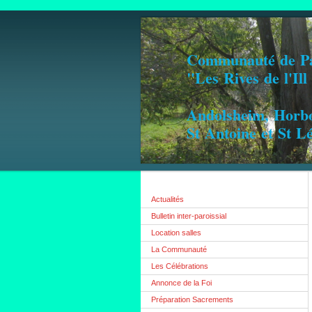
Communauté de Pa
"Les Rives de l'Il
Andolsheim, Horb
St Antoine et St 
Actualités
Bulletin inter-paroissial
Location salles
La Communauté
Les Célébrations
Annonce de la Foi
Préparation Sacrements