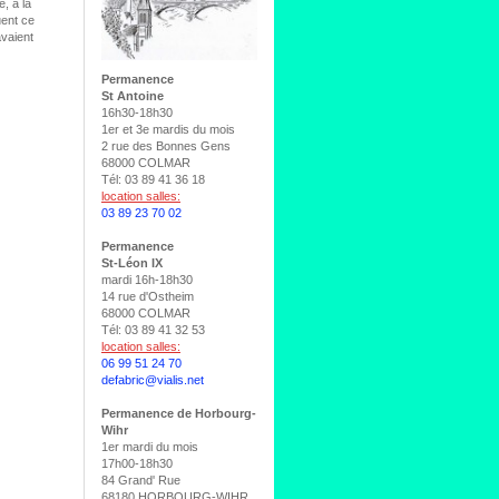
, à la
uent ce
avaient
Permanence
St Antoine
16h30-18h30
1er et 3e mardis du mois
2 rue des Bonnes Gens
68000 COLMAR
Tél: 03 89 41 36 18
location salles:
03 89 23 70 02
Permanence
St-Léon IX
mardi 16h-18h30
14 rue d'Ostheim
68000 COLMAR
Tél: 03 89 41 32 53
location salles:
06 99 51 24 70
defabric@vialis.net
Permanence de Horbourg-
Wihr
1er mardi du mois
17h00-18h30
84 Grand' Rue
68180 HORBOURG-WIHR