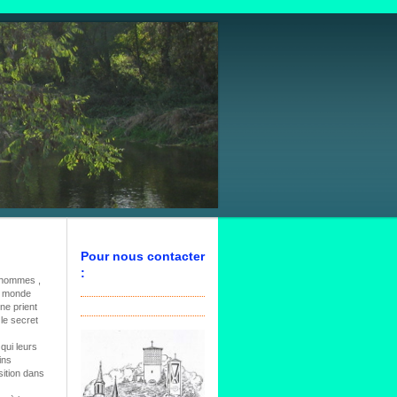
Pour nous contacter
:
s hommes ,
le monde
 ne prient
le secret
 qui leurs
ins
sition dans