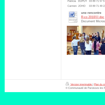
Patricia
DUPUY
03 89 71 57 5
Carmen
JOHO
03 89 71 49 2
une rencontre
R-co 2010[1].doc
Document Micros
Version imprimable
|
Plan du si
© Communauté de Paroisses les Riv