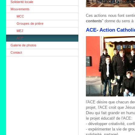
Solidarité locale
Mouvements
Ces actions nous font sentir
MCC
contents
" donne du sens à n
Groupes de prière
ACE- Action Catholi
MEJ
ACE
Galerie de photos
Contact
l'ACE désire que chacun dev
projet, l'ACE croit que Jésus
Dieu qui fait grandir en huma
le projet éducatif de l'ACE:
- développer créativité, con
- expérimenter la vie de gro
solidarité, partage)