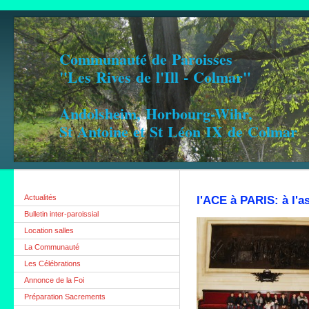
Communauté de Paroisses
"Les Rives de l'Ill - Colmar"
Andolsheim, Horbourg-Wihr,
St Antoine et St Léon IX de Colmar
Actualités
l'ACE à PARIS: à l'a
Bulletin inter-paroissial
Location salles
La Communauté
Les Célébrations
Annonce de la Foi
Préparation Sacrements