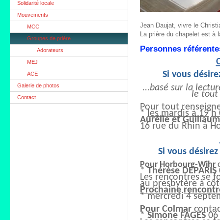
Solidarité locale
Mouvements
Jean Daujat, vivre le Christ
MCC
La prière du chapelet est à l
Groupes de prière
Personnes référente
Adorateurs
MEJ
Si vous désire
ACE
Galerie de photos
...basé sur la lectu
le tout
Contact
Pour tout renseign
*
les mardis à 1
9
h 
Aurélie et Guilla
16 rue du Rhin à H
Si vous désirez
Pour
Horbourg-Wihr
*
Thérèse DEPARIS
Les rencontres se 
au presbytère à côté
Prochaine
rencontr
* mercredi
4 septe
Pour
Colmar
contac
*
Simone FAGES
06 