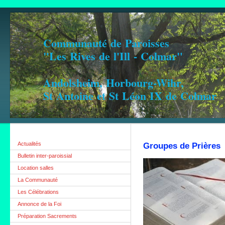
Communauté de Paroisses
"Les Rives de l'Ill - Colmar"
Andolsheim, Horbourg-Wihr,
St Antoine et St Léon IX de Colmar
Actualités
Groupes de Prières
Bulletin inter-paroissial
Location salles
La Communauté
Les Célébrations
Annonce de la Foi
Préparation Sacrements