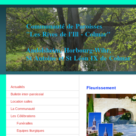
Communauté de Paroisses
"Les Rives de l'Ill - Colmar"
Andolsheim, Horbourg-Wihr,
St Antoine et St Léon IX de Colmar
Actualités
Fleurissement
Bulletin inter-paroissial
Location salles
La Communauté
Les Célébrations
Funérailles
Equipes liturgiques