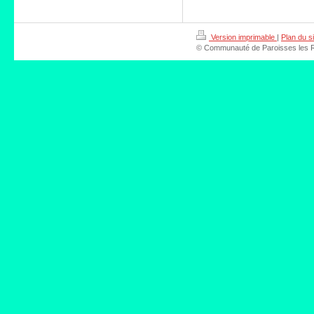
Version imprimable
|
Plan du si
© Communauté de Paroisses les Riv