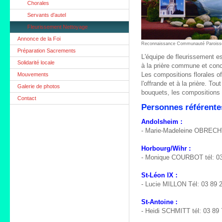
Chorales
Servants d'autel
Fleurissement Nettoyage
Annonce de la Foi
Reconnaissance Communauté Paroiss
Préparation Sacrements
L'équipe de fleurissement est
Solidarité locale
à la prière commune et conco
Les compositions florales off
Mouvements
l'offrande et à la prière. Tou
Galerie de photos
bouquets, les compositions a
Contact
Personnes référente
Andolsheim :
- Marie-Madeleine OBRECHT 
Horbourg/Wihr :
- Monique COURBOT tél: 03
St-Léon IX :
- Lucie MILLON Tél: 03 89 
St-Antoine :
- Heidi SCHMITT tél: 03 89 