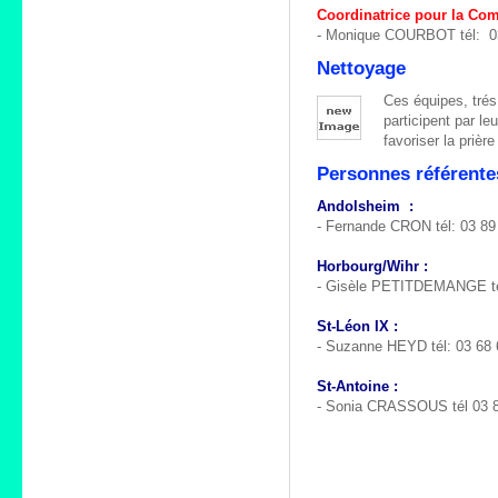
Coordinatrice pour la Co
- Monique COURBOT tél: 03
Nettoyage
Ces équipes, trés 
participent par le
favoriser la prièr
Personnes référente
Andolsheim :
- Fernande CRON tél: 03 89
Horbourg/Wihr :
- Gisèle PETITDEMANGE tél
St-Léon IX :
- Suzanne HEYD tél: 03 68 
St-Antoine :
- Sonia CRASSOUS tél 03 8